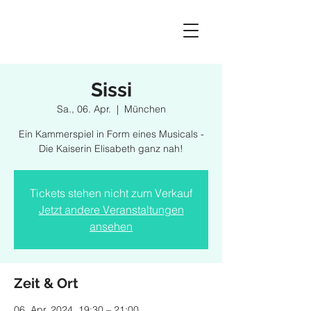
Sissi
Sa., 06. Apr.
  |  
München
Ein Kammerspiel in Form eines Musicals -
Die Kaiserin Elisabeth ganz nah!
Tickets stehen nicht zum Verkauf
Jetzt andere Veranstaltungen
ansehen
Zeit & Ort
06. Apr. 2024, 19:30 – 21:00