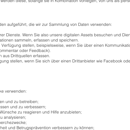
erden diese, solange sie in Kombination vorliegen, von uns als pe
den aufgeführt, die wir zur Sammlung von Daten verwenden:
rer Dienste. Wenn Sie also unsere digitalen Assets besuchen und Dien
ationen sammeln, erfassen und speichern.
ur Verfügung stellen, beispielsweise, wenn Sie über einen Kommunikati
 Kommentar oder Feedback).
 aus Drittquellen erfassen.
ügung stellen, wenn Sie sich über einen Drittanbieter wie Facebook o
cke verwenden:
len und zu betreiben;
assen und zu verbessern;
Wünsche zu reagieren und Hilfe anzubieten;
 analysieren;
echerchezwecke;
heit und Betrugsprävention verbessern zu können;