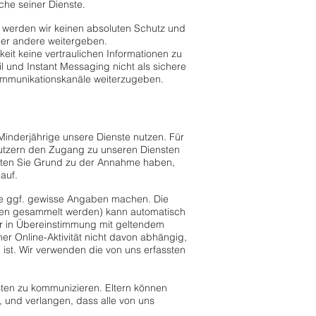
iche seiner Dienste.
werden wir keinen absoluten Schutz und
oder andere weitergeben.
it keine vertraulichen Informationen zu
 und Instant Messaging nicht als sichere
Kommunikationskanäle weiterzugeben.
Minderjährige unsere Dienste nutzen. Für
 Nutzern den Zugang zu unseren Diensten
llten Sie Grund zu der Annahme haben,
auf.
ie ggf. gewisse Angaben machen. Die
gien gesammelt werden) kann automatisch
ir in Übereinstimmung mit geltendem
er Online-Aktivität nicht davon abhängig,
h ist. Wir verwenden die von uns erfassten
sten zu kommunizieren. Eltern können
, und verlangen, dass alle von uns