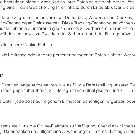
und bestätigen hiermit, dass Kopien Ihrer Daten selbst nach deren L
ung einer Kopie/Speicherung Ihrer Inhalte durch Dritte abrufbar bleib
rauf zugreifen, autorisieren wir Dritte dazu, Webbeacons, Cookies, 
ing-Technologien“) einzusetzen. Diese Tracking-Technologien können e
ionserlebnis auf unseren digitalen Assets zu verbessern, deren Perfo
ährleisten, sowie zu Zwecken der Sicherheit und der Betrugsprävent
tte unsere Cookie-Richtlinie.
E-Mail-Adresse oder andere personenbezogenen Daten nicht an Wer
n?
n Daten so lange aufbewahren, wie es für die Bereitstellung unserer Di
htungen gegenüber Ihnen, zur Beilegung von Streitigkeiten und zur D
ge Daten jederzeit nach eigenem Ermessen berichtigen, ergänzen oder
Assets stellt uns die Online-Plattform zu Verfügung, über die wir Ihne
g, Datenbanken und allgemeine Anwendungen unseres Hosting-Anbiete