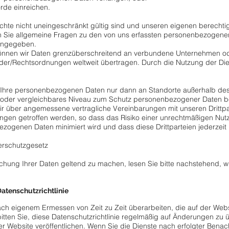
rde einreichen.
chte nicht uneingeschränkt gültig sind und unseren eigenen berechti
n Sie allgemeine Fragen zu den von uns erfassten personenbezogen
 angegeben.
 können wir Daten grenzüberschreitend an verbundene Unternehmen od
der/Rechtsordnungen weltweit übertragen. Durch die Nutzung der Die
 Ihre personenbezogenen Daten nur dann an Standorte außerhalb de
oder vergleichbares Niveau zum Schutz personenbezogener Daten bes
ir über angemessene vertragliche Vereinbarungen mit unseren Drittpa
ngen getroffen werden, so dass das Risiko einer unrechtmäßigen Nu
bezogenen Daten minimiert wird und dass diese Drittparteien jederzei
erschutzgesetz
schung Ihrer Daten geltend zu machen, lesen Sie bitte nachstehend, 
atenschutzrichtlinie
ach eigenem Ermessen von Zeit zu Zeit überarbeiten, die auf der Websi
bitten Sie, diese Datenschutzrichtlinie regelmäßig auf Änderungen zu
er Website veröffentlichen. Wenn Sie die Dienste nach erfolgter Ben