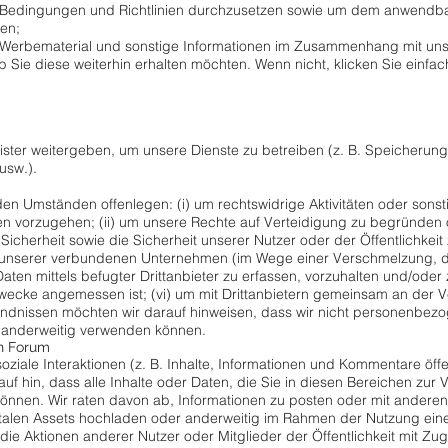
Bedingungen und Richtlinien durchzusetzen sowie um dem anwendbar
en;
 Werbematerial und sonstige Informationen im Zusammenhang mit unse
b Sie diese weiterhin erhalten möchten. Wenn nicht, klicken Sie einfac
ister weitergeben, um unsere Dienste zu betreiben (z. B. Speicherung 
usw.).
en Umständen offenlegen: (i) um rechtswidrige Aktivitäten oder sonst
 vorzugehen; (ii) um unsere Rechte auf Verteidigung zu begründen o
cherheit sowie die Sicherheit unserer Nutzer oder der Öffentlichkeit z
m unserer verbundenen Unternehmen (im Wege einer Verschmelzung, d
Daten mittels befugter Drittanbieter zu erfassen, vorzuhalten und/oder 
 Zwecke angemessen ist; (vi) um mit Drittanbietern gemeinsam an der 
ändnissen möchten wir darauf hinweisen, dass wir nicht personenb
r anderweitig verwenden können.
in Forum
soziale Interaktionen (z. B. Inhalte, Informationen und Kommentare öf
auf hin, dass alle Inhalte oder Daten, die Sie in diesen Bereichen zur
nnen. Wir raten davon ab, Informationen zu posten oder mit anderen z
italen Assets hochladen oder anderweitig im Rahmen der Nutzung eines
die Aktionen anderer Nutzer oder Mitglieder der Öffentlichkeit mit Zugr