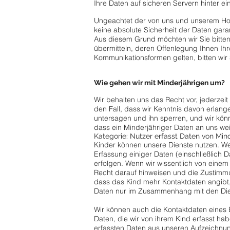
Ihre Daten auf sicheren Servern hinter ei
Ungeachtet der von uns und unserem Ho
keine absolute Sicherheit der Daten gara
Aus diesem Grund möchten wir Sie bitten
übermitteln, deren Offenlegung Ihnen Ih
Kommunikationsformen gelten, bitten wir
Wie gehen wir mit Minderjährigen um?
Wir behalten uns das Recht vor, jederzei
den Fall, dass wir Kenntnis davon erlan
untersagen und ihn sperren, und wir kön
dass ein Minderjähriger Daten an uns wei
Kategorie: Nutzer erfasst Daten von Min
Kinder können unsere Dienste nutzen. W
Erfassung einiger Daten (einschließlic
erfolgen. Wenn wir wissentlich von eine
Recht darauf hinweisen und die Zustimmun
dass das Kind mehr Kontaktdaten angibt, a
Daten nur im Zusammenhang mit den Dien
Wir können auch die Kontaktdaten eines E
Daten, die wir von ihrem Kind erfasst ha
erfassten Daten aus unseren Aufzeichnu