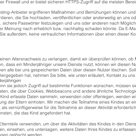
ner Firewall und er bietet sicheren HTTPS-Zugriff auf die meisten Bere
sting-Anbieter ergriffenen Maßnahmen und Bemühungen können und 
ntieren, die Sie hochladen, veröffentlichen oder anderweitig an uns 
, sichere Passwörter festzulegen und uns oder anderen nach Möglichke
rer Meinung nach erheblich bzw. nachhaltig schaden könnte. Da E-Mail
 Sie außerdem, keine vertraulichen Informationen über einen dieser 
t einen Altersnachweis zu verlangen, damit wir überprüfen können, ob 
gen, dass ein Minderjähriger unsere Dienste nutzt, können wir diesen
nen alle bei uns gespeicherten Daten über diesen Nutzer löschen. So
tergegeben hat, nehmen Sie bitte, wie unten erläutert, Kontakt zu uns 
derjährigen
enn sie jedoch Zugriff auf bestimmte Funktionen wünschen, müssen s
h Daten, die über Cookies, Webbeacons und andere ähnliche Technolo
m Kind erfasste Daten sammeln, verwenden oder offenlegen, werden w
g der Eltern einholen. Wir machen die Teilnahme eines Kindes an ein
ls vernünftigerweise für die Teilnahme an dieser Aktivität erforderlic
sten, die das Kind angefordert hat.
lternteils verwenden, um über die Aktivitäten des Kindes in den Dien
ben, einsehen, uns untersagen, weitere Daten Ihres Kindes zu erfassen
ngen gelöscht werden.