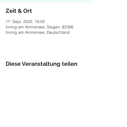
Zeit & Ort
17. Sept. 2022, 19:00
Inning am Ammersee, Stegen, 82266
Inning am Ammersee, Deutschland
Diese Veranstaltung teilen
Impressum
Datenschutz
© 2026 Maria Helgath,
Munich
maria.helgath@gmx.de
Management