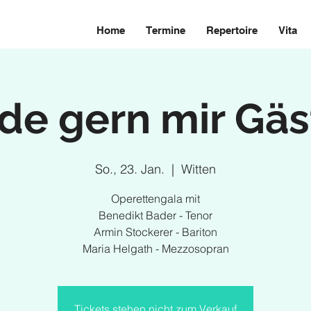
Home
Termine
Repertoire
Vita
ade gern mir Gäs
So., 23. Jan.
  |  
Witten
Operettengala mit
Benedikt Bader - Tenor
Armin Stockerer - Bariton
Maria Helgath - Mezzosopran
Tickets stehen nicht zum Verkauf