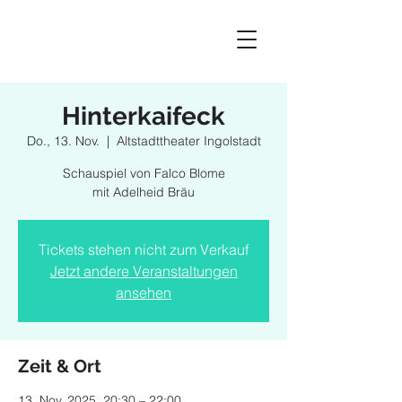
Hinterkaifeck
Do., 13. Nov.
  |  
Altstadttheater Ingolstadt
Schauspiel von Falco Blome
mit Adelheid Bräu
Tickets stehen nicht zum Verkauf
Jetzt andere Veranstaltungen
ansehen
Zeit & Ort
13. Nov. 2025, 20:30 – 22:00