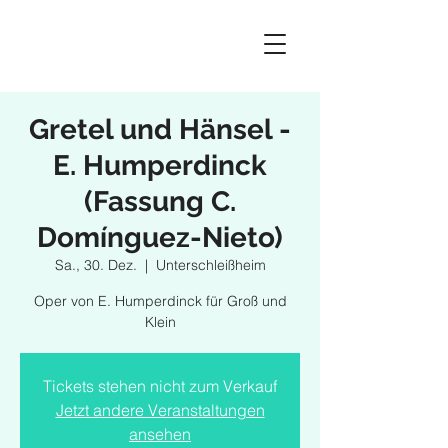
Gretel und Hänsel -
E. Humperdinck
(Fassung C.
Domínguez-Nieto)
Sa., 30. Dez.
  |  
Unterschleißheim
Oper von E. Humperdinck für Groß und
Klein
Tickets stehen nicht zum Verkauf
Jetzt andere Veranstaltungen
ansehen