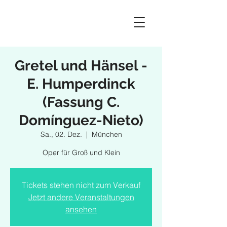
Gretel und Hänsel -
E. Humperdinck
(Fassung C.
Domínguez-Nieto)
Sa., 02. Dez.
  |  
München
Oper für Groß und Klein
Tickets stehen nicht zum Verkauf
Jetzt andere Veranstaltungen
ansehen