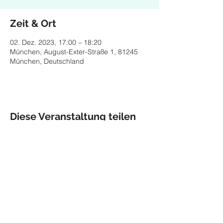
Zeit & Ort
02. Dez. 2023, 17:00 – 18:20
München, August-Exter-Straße 1, 81245
München, Deutschland
Diese Veranstaltung teilen
Impressum
Datenschutz
© 2026 Maria Helgath,
Munich
maria.helgath@gmx.de