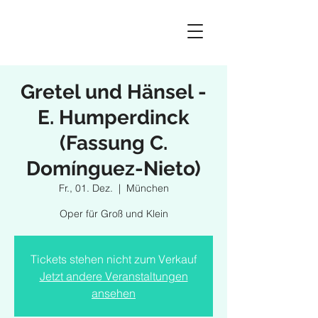
Gretel und Hänsel -
E. Humperdinck
(Fassung C.
Domínguez-Nieto)
Fr., 01. Dez.
  |  
München
Oper für Groß und Klein
Tickets stehen nicht zum Verkauf
Jetzt andere Veranstaltungen
ansehen