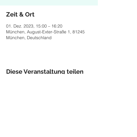
Zeit & Ort
01. Dez. 2023, 15:00 – 16:20
München, August-Exter-Straße 1, 81245
München, Deutschland
Diese Veranstaltung teilen
Impressum
Datenschutz
© 2026 Maria Helgath,
Munich
maria.helgath@gmx.de