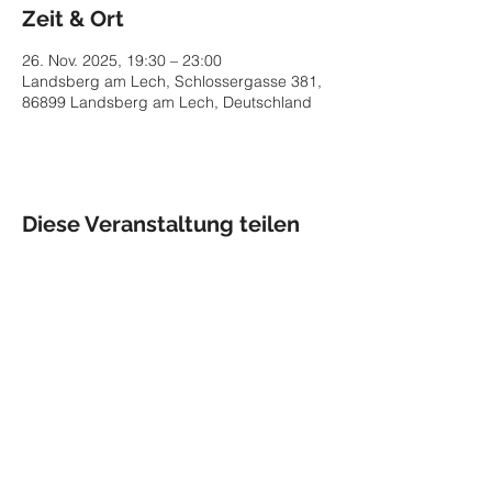
Zeit & Ort
26. Nov. 2025, 19:30 – 23:00
Landsberg am Lech, Schlossergasse 381,
86899 Landsberg am Lech, Deutschland
Diese Veranstaltung teilen
Impressum
Datenschutz
© 2026 Maria Helgath,
Munich
maria.helgath@gmx.de
Management
Schauspiel: Unit One /
zur Website