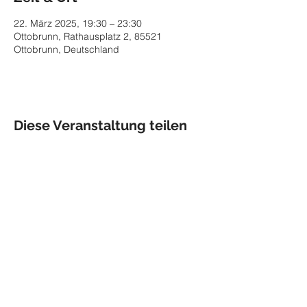
22. März 2025, 19:30 – 23:30
Ottobrunn, Rathausplatz 2, 85521
Ottobrunn, Deutschland
Diese Veranstaltung teilen
Impressum
Datenschutz
© 2026 Maria Helgath,
Munich
maria.helgath@gmx.de
Management
Schauspiel: Unit One /
zur Website
Oper und Operette: Wieland Artists
Management / zur Website