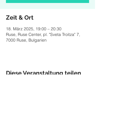
Zeit & Ort
18. März 2025, 19:00 – 20:30
Ruse, Ruse Center, pl. "Sveta Troitza" 7,
7000 Ruse, Bulgarien
Diese Veranstaltung teilen
Impressum
Datenschutz
© 2026 Maria Helgath,
Munich
maria.helgath@gmx.de