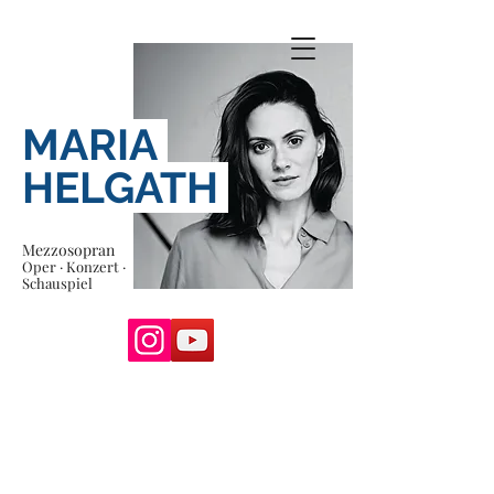
MARIA
HELGATH
Mezzosopran
Oper · Konzert ·
Schauspiel